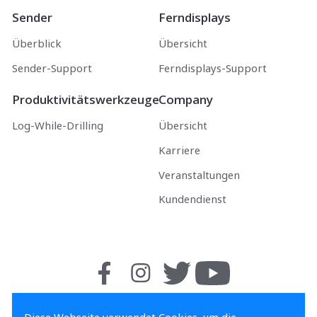
Sender
Ferndisplays
Überblick
Übersicht
Sender-Support
Ferndisplays-Support
Produktivitätswerkzeuge
Company
Log-While-Drilling
Übersicht
Karriere
Veranstaltungen
Kundendienst
Digital Control GmbH Brückenstr. 2 97828 Marktheidenfeld