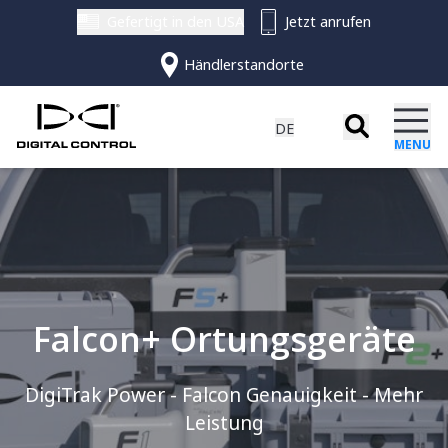
Gefertigt in den USA
Jetzt anrufen
Händlerstandorte
DE
MENU
EN - ENGLISH
ES - ESPAÑOL
PRODUKTE
ZH - 简体中文
DE - DEUTSCH
SOFTWARE
Ortungsgeräte
RESSOURCEN
Falcon+ Ortungsgeräte
DigiGuide
Geländekartierung
News und Beiträge
SUPPORT
DigiTrak Power - Falcon Genauigkeit - Mehr
Sender
LWD
Leistung
KONTAKT
Events